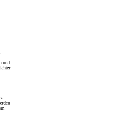
d
en und
ichter
nz
werden
dem