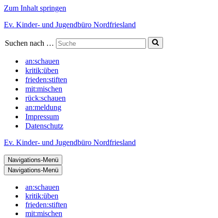
Zum Inhalt springen
Ev. Kinder- und Jugendbüro Nordfriesland
Suchen nach …
an:schauen
kritik:üben
frieden:stiften
mit:mischen
rück:schauen
an:meldung
Impressum
Datenschutz
Ev. Kinder- und Jugendbüro Nordfriesland
Navigations-Menü
Navigations-Menü
an:schauen
kritik:üben
frieden:stiften
mit:mischen