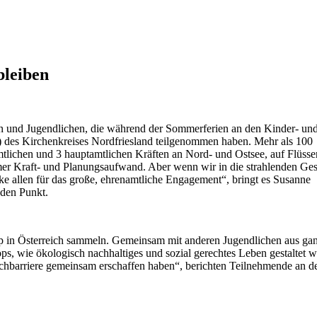
bleiben
n und Jugendlichen, die während der Sommerferien an den Kinder- un
 des Kirchenkreises Nordfriesland teilgenommen haben. Mehr als 100
tlichen und 3 hauptamtlichen Kräften an Nord- und Ostsee, auf Flüss
rmer Kraft- und Planungsaufwand. Aber wenn wir in die strahlenden Ges
ke allen für das große, ehrenamtliche Engagement“, bringt es Susanne
 den Punkt.
 in Österreich sammeln. Gemeinsam mit anderen Jugendlichen aus ga
ops, wie ökologisch nachhaltiges und sozial gerechtes Leben gestaltet 
achbarriere gemeinsam erschaffen haben“, berichten Teilnehmende an 