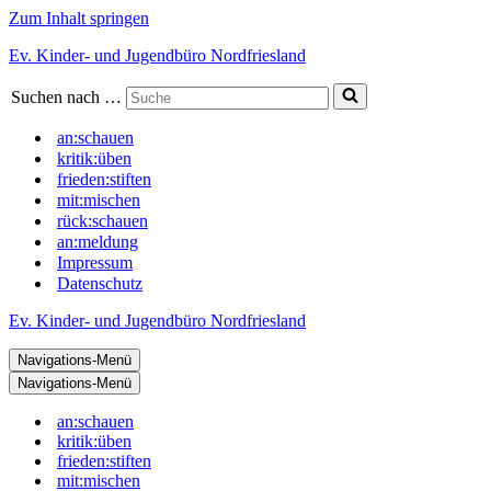
Zum Inhalt springen
Ev. Kinder- und Jugendbüro Nordfriesland
Suchen nach …
an:schauen
kritik:üben
frieden:stiften
mit:mischen
rück:schauen
an:meldung
Impressum
Datenschutz
Ev. Kinder- und Jugendbüro Nordfriesland
Navigations-Menü
Navigations-Menü
an:schauen
kritik:üben
frieden:stiften
mit:mischen