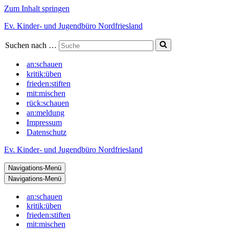
Zum Inhalt springen
Ev. Kinder- und Jugendbüro Nordfriesland
Suchen nach …
an:schauen
kritik:üben
frieden:stiften
mit:mischen
rück:schauen
an:meldung
Impressum
Datenschutz
Ev. Kinder- und Jugendbüro Nordfriesland
Navigations-Menü
Navigations-Menü
an:schauen
kritik:üben
frieden:stiften
mit:mischen