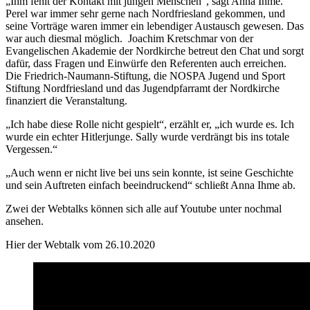
„Ihm fehlt der Kontakt mit jungen Menschen“, sagt Anna Ihme.
Perel war immer sehr gerne nach Nordfriesland gekommen, und
seine Vorträge waren immer ein lebendiger Austausch gewesen. Das
war auch diesmal möglich. Joachim Kretschmar von der
Evangelischen Akademie der Nordkirche betreut den Chat und sorgt
dafür, dass Fragen und Einwürfe den Referenten auch erreichen.
Die Friedrich-Naumann-Stiftung, die NOSPA Jugend und Sport
Stiftung Nordfriesland und das Jugendpfarramt der Nordkirche
finanziert die Veranstaltung.
„Ich habe diese Rolle nicht gespielt“, erzählt er, „ich wurde es. Ich
wurde ein echter Hitlerjunge. Sally wurde verdrängt bis ins totale
Vergessen.“
„Auch wenn er nicht live bei uns sein konnte, ist seine Geschichte
und sein Auftreten einfach beeindruckend“ schließt Anna Ihme ab.
Zwei der Webtalks können sich alle auf Youtube unter nochmal
ansehen.
Hier der Webtalk vom 26.10.2020