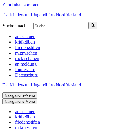
Zum Inhalt springen
Ev. Kinder- und Jugendbüro Nordfriesland
Suchen nach …
an:schauen
kritik:üben
frieden:stiften
mit:mischen
rück:schauen
an:meldung
Impressum
Datenschutz
Ev. Kinder- und Jugendbüro Nordfriesland
Navigations-Menü
Navigations-Menü
an:schauen
kritik:üben
frieden:stiften
mit:mischen