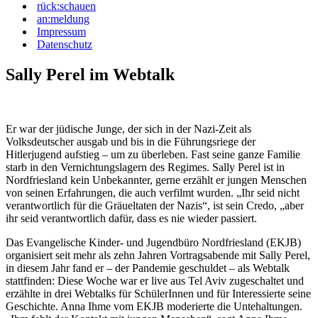
rück:schauen
an:meldung
Impressum
Datenschutz
Sally Perel im Webtalk
Er war der jüdische Junge, der sich in der Nazi-Zeit als
Volksdeutscher ausgab und bis in die Führungsriege der
Hitlerjugend aufstieg – um zu überleben. Fast seine ganze Familie
starb in den Vernichtungslagern des Regimes. Sally Perel ist in
Nordfriesland kein Unbekannter, gerne erzählt er jungen Menschen
von seinen Erfahrungen, die auch verfilmt wurden. „Ihr seid nicht
verantwortlich für die Gräueltaten der Nazis“, ist sein Credo, „aber
ihr seid verantwortlich dafür, dass es nie wieder passiert.
Das Evangelische Kinder- und Jugendbüro Nordfriesland (EKJB)
organisiert seit mehr als zehn Jahren Vortragsabende mit Sally Perel,
in diesem Jahr fand er – der Pandemie geschuldet – als Webtalk
stattfinden: Diese Woche war er live aus Tel Aviv zugeschaltet und
erzählte in drei Webtalks für SchülerInnen und für Interessierte seine
Geschichte. Anna Ihme vom EKJB moderierte die Untehaltungen.